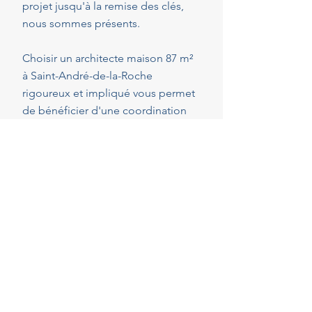
projet jusqu'à la remise des clés,
nous sommes présents.
Choisir un architecte maison 87 m²
à Saint-André-de-la-Roche
rigoureux et impliqué vous permet
de bénéficier d'une coordination
optimale de l'ensemble des
intervenants, en veillant au respect
de vos attentes, de votre budget et
des délais convenus. Cette
présence constante vous permet de
réaliser vos projets en toute
sérénité.