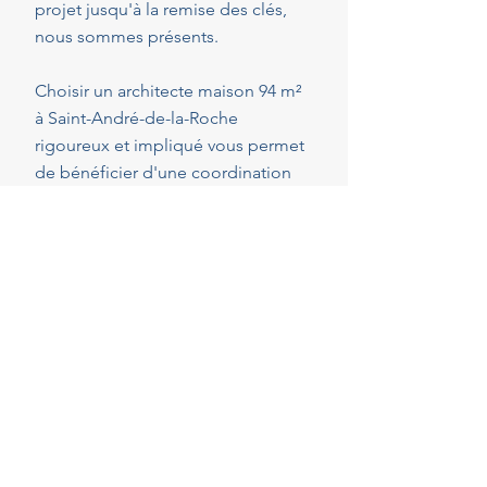
projet jusqu'à la remise des clés,
nous sommes présents.
Choisir un architecte maison 94 m²
à Saint-André-de-la-Roche
rigoureux et impliqué vous permet
de bénéficier d'une coordination
optimale de l'ensemble des
intervenants, en veillant au respect
de vos attentes, de votre budget et
des délais convenus. Cette
présence constante vous permet de
réaliser vos projets en toute
sérénité.