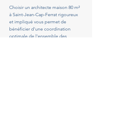
Choisir un architecte maison 80 m²
à Saint-Jean-Cap-Ferrat rigoureux
et impliqué vous permet de
bénéficier d'une coordination
optimale de l'ensemble des
intervenants, en veillant au respect
de vos attentes, de votre budget et
des délais convenus. Cette
présence constante vous permet de
réaliser vos projets en toute
sérénité.