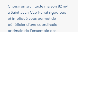
Choisir un architecte maison 82 m²
à Saint-Jean-Cap-Ferrat rigoureux
et impliqué vous permet de
bénéficier d'une coordination
optimale de l'ensemble des
intervenants, en veillant au respect
de vos attentes, de votre budget et
des délais convenus. Cette
présence constante vous permet de
réaliser vos projets en toute
sérénité.