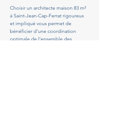
Choisir un architecte maison 83 m²
à Saint-Jean-Cap-Ferrat rigoureux
et impliqué vous permet de
bénéficier d'une coordination
optimale de l'ensemble des
intervenants, en veillant au respect
de vos attentes, de votre budget et
des délais convenus. Cette
présence constante vous permet de
réaliser vos projets en toute
sérénité.