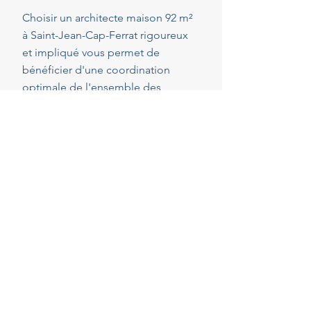
Choisir un architecte maison 92 m²
à Saint-Jean-Cap-Ferrat rigoureux
et impliqué vous permet de
bénéficier d'une coordination
optimale de l'ensemble des
intervenants, en veillant au respect
de vos attentes, de votre budget et
des délais convenus. Cette
présence constante vous permet de
réaliser vos projets en toute
sérénité.