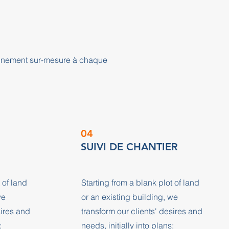
agnement sur-mesure à chaque
04
SUIVI DE CHANTIER
 of land
Starting from a blank plot of land
we
or an existing building, we
sires and
transform our clients' desires and
:
needs, initially into plans: