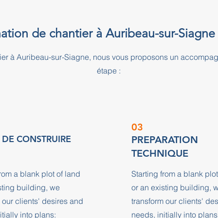
ation de chantier à Auribeau-sur-Siagne
ntier à Auribeau-sur-Siagne, nous vous proposons un accomp
étape :
03
 DE CONSTRUIRE
PREPARATION
TECHNIQUE
from a blank plot of land
Starting from a blank plot
sting building, we
or an existing building, 
 our clients' desires and
transform our clients' de
tially into plans:
needs, initially into plans