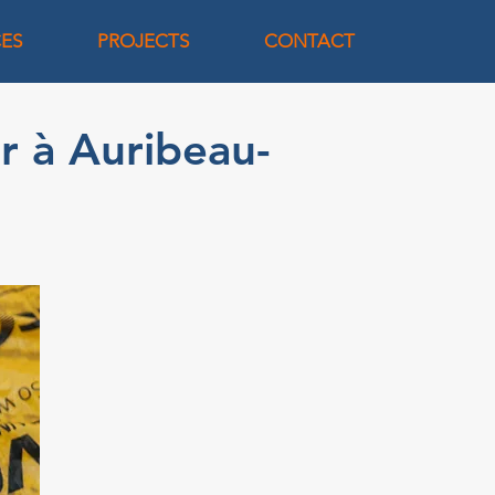
CES
PROJECTS
CONTACT
er à Auribeau-