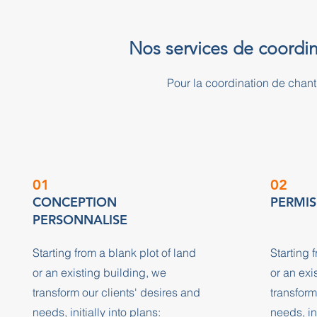
Nos services de coordin
Pour la coordination de cha
01
02
CONCEPTION
PERMIS
PERSONNALISE
Starting from a blank plot of land
Starting 
or an existing building, we
or an exi
transform our clients' desires and
transform
needs, initially into plans:
needs, ini