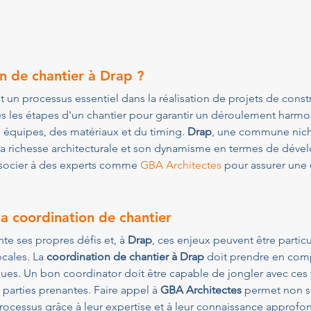
n de chantier à Drap ?
st un processus essentiel dans la réalisation de projets de const
utes les étapes d'un chantier pour garantir un déroulement harmo
es équipes, des matériaux et du timing. 
Drap
, une commune nich
sa richesse architecturale et son dynamisme en termes de déve
'associer à des experts comme 
GBA Architectes
 pour assurer une 
la coordination de chantier
e ses propres défis et, à 
Drap
, ces enjeux peuvent être parti
cales. La 
coordination de chantier à Drap
 doit prendre en com
iques. Un bon coordinator doit être capable de jongler avec ces
parties prenantes. Faire appel à 
GBA Architectes
 permet non s
rocessus grâce à leur expertise et à leur connaissance approfond