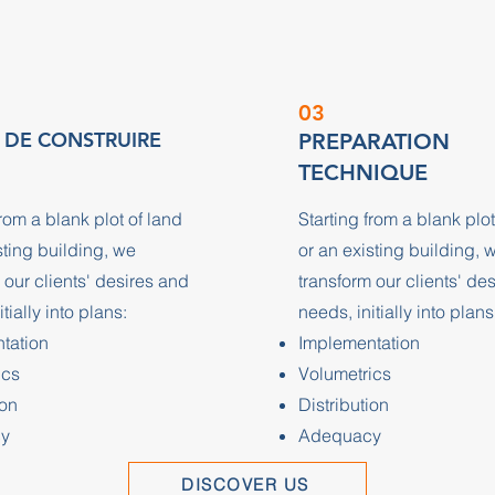
03
 DE CONSTRUIRE
PREPARATION
TECHNIQUE
from a blank plot of land
Starting from a blank plot
sting building, we
or an existing building, 
 our clients' desires and
transform our clients' de
tially into plans:
needs, initially into plans
tation
Implementation
ics
Volumetrics
ion
Distribution
y
Adequacy
DISCOVER US