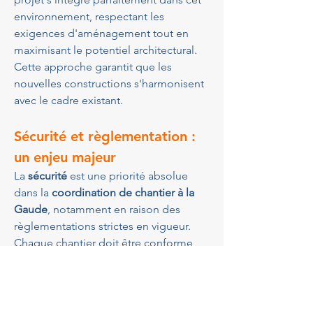
environnement, respectant les 
exigences d'aménagement tout en 
maximisant le potentiel architectural. 
Cette approche garantit que les 
nouvelles constructions s'harmonisent 
avec le cadre existant.
Sécurité et règlementation : 
un enjeu majeur
La 
sécurité
 est une priorité absolue 
dans la 
coordination de chantier à la 
Gaude
, notamment en raison des 
règlementations strictes en vigueur. 
Chaque chantier doit être conforme 
aux normes de sécurité, ce qui 
nécessite une attention constante et 
une gestion rigoureuse. 
GBA 
Architectes
 met un point d'honneur à 