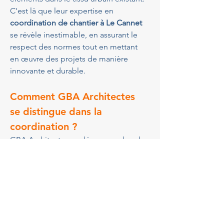
C'est là que leur expertise en 
coordination de chantier à Le Cannet
se révèle inestimable, en assurant le 
respect des normes tout en mettant 
en œuvre des projets de manière 
innovante et durable.
Comment GBA Architectes 
se distingue dans la 
coordination ?
GBA Architectes se démarque dans la 
coordination de chantier à Le Cannet
par son approche proactive et son 
souci du détail. Ce qui fait leur force, 
c'est leur capacité à anticiper les 
éventuels problèmes et à y répondre 
avec efficacité grâce à des solutions 
sur mesure. En utilisant des outils de 