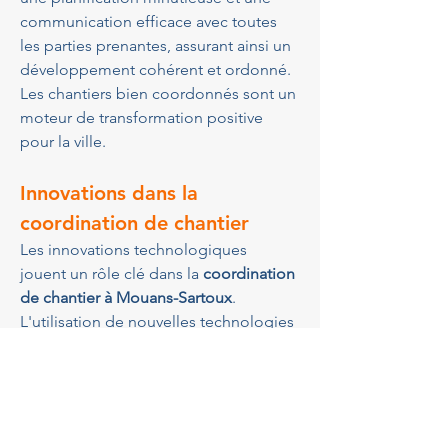
communication efficace avec toutes 
les parties prenantes, assurant ainsi un 
développement cohérent et ordonné. 
Les chantiers bien coordonnés sont un 
moteur de transformation positive 
pour la ville.
Innovations dans la 
coordination de chantier
Les innovations technologiques 
jouent un rôle clé dans la 
coordination 
de chantier à Mouans-Sartoux
. 
L'utilisation de nouvelles technologies 
telles que la modélisation 3D, les 
drones pour des inspections 
aériennes, et les logiciels de gestion 
de projet avancés, permet d'améliorer 
l'efficacité et la précision des travaux. 