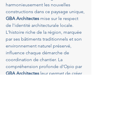
harmonieusement les nouvelles 
constructions dans ce paysage unique, 
GBA Architectes
 mise sur le respect 
de l'identité architecturale locale. 
L'histoire riche de la région, marquée 
par ses bâtiments traditionnels et son 
environnement naturel préservé, 
influence chaque démarche de 
coordination de chantier. La 
compréhension profonde d'Opio par 
GBA Architectes
 leur permet de créer 
des espaces qui s'intègrent 
parfaitement à leur environnement 
tout en répondant aux attentes 
modernes. Pour en savoir plus sur leur 
vision, rendez-vous sur leur 
page "À 
propos"
.