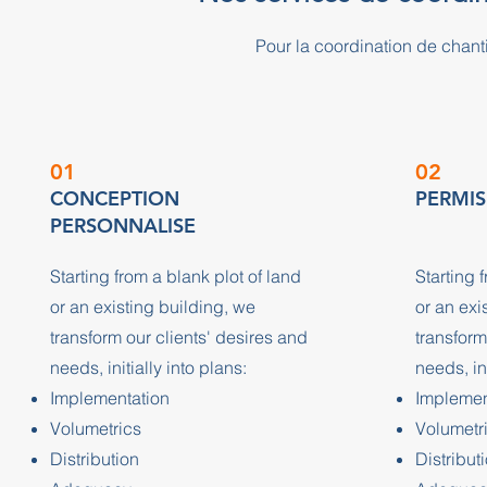
Pour la coordination de chan
01
02
CONCEPTION
PERMIS
PERSONNALISE
Starting from a blank plot of land
Starting 
or an existing building, we
or an exi
transform our clients' desires and
transform
needs, initially into plans:
needs, ini
Implementation
Implemen
Volumetrics
Volumetr
Distribution
Distribut