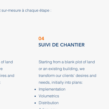
 sur-mesure à chaque étape :
04
SUIVI DE CHANTIER
 of land
Starting from a blank plot of land
we
or an existing building, we
sires and
transform our clients' desires and
:
needs, initially into plans:
Implementation
Volumetrics
Distribution