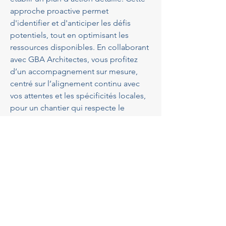
approche proactive permet 
d'identifier et d'anticiper les défis 
potentiels, tout en optimisant les 
ressources disponibles. En collaborant 
avec GBA Architectes, vous profitez 
d’un accompagnement sur mesure, 
centré sur l’alignement continu avec 
vos attentes et les spécificités locales, 
pour un chantier qui respecte le 
calendrier, le budget et les standards 
de qualité.
Les outils de coordination de 
chantier modernes à 
Tourrette-Levens
GBA Architectes
 utilise des outils 
modernes pour la 
coordination de 
chantier
 à Tourrette-Levens, 