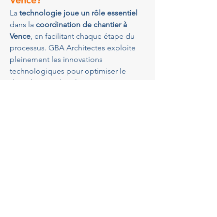
Vence?
La 
technologie joue un rôle essentiel
dans la 
coordination de chantier à 
Vence
, en facilitant chaque étape du 
processus. GBA Architectes exploite 
pleinement les innovations 
technologiques pour optimiser le 
déroulement des chantiers. Les 
logiciels de gestion de projet 
permettent de suivre l'avancement en 
temps réel et d'ajuster le planning si 
nécessaire. L'utilisation de drones et 
d'outils de modélisation 3D améliore 
la précision et réduit les marges 
d'erreur. Ces technologies avancées 
assurent une meilleure efficacité 
opérationnelle et décisionnelle. Grâce 
à ces outils, GBA Architectes est en 
mesure d'offrir un service de 