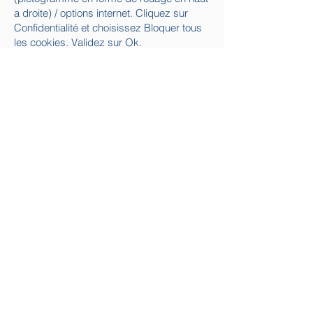
a droite) / options internet. Cliquez sur
Confidentialité et choisissez Bloquer tous
les cookies. Validez sur Ok.
Sous Firefox : en haut de la fenêtre du
navigateur, cliquez sur le bouton Firefox,
puis aller dans l’onglet Options. Cliquer
sur l’onglet Vie privée.
Paramétrez les Règles de conservation
sur : utiliser les paramètres personnalisés
pour l’historique. Enfin décochez-la pour
désactiver les cookies.
Sous Safari : Cliquez en haut à droite du
navigateur sur le pictogramme de menu
(symbolisé par un rouage). Sélectionnez
Paramètres. Cliquez sur Afficher les
paramètres avancés. Dans la section «
Confidentialité », cliquez sur Paramètres
de contenu. Dans la section « Cookies »,
vous pouvez bloquer les cookies.
Sous Chrome : Cliquez en haut à droite du
navigateur sur le pictogramme de menu