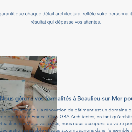
rantit que chaque détail architectural reflète votre personnali
résultat qui dépasse vos attentes.
Nous gérons vos formalités à Beaulieu-sur-Mer po
La construction ou la rénovation de bâtiment est un domaine p
réglementé en France. Chez GBA Architectes, en tant qu'architec
Beaulieu-sur-Mer à vos côtés, nous nous occupons de votre per
déclaration préalable et vous accompagnons dans l'ensemble de