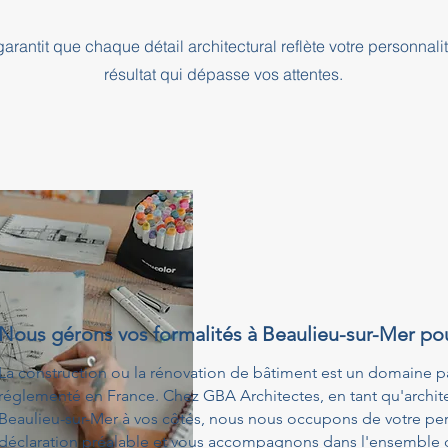
rantit que chaque détail architectural reflète votre personnali
résultat qui dépasse vos attentes.
Nous gérons vos formalités à Beaulieu-sur-Mer po
La construction ou la rénovation de bâtiment est un domaine p
réglementé en France. Chez GBA Architectes, en tant qu'architec
Beaulieu-sur-Mer à vos côtés, nous nous occupons de votre per
déclaration préalable et vous accompagnons dans l'ensemble de