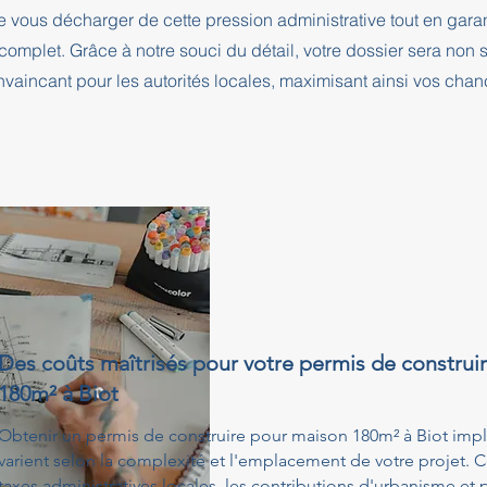
e vous décharger de cette pression administrative tout en ga
complet. Grâce à notre souci du détail, votre dossier sera no
nvaincant pour les autorités locales, maximisant ainsi vos cha
Des coûts maîtrisés pour votre permis de construi
180m² à Biot
Obtenir un permis de construire pour maison 180m² à Biot impli
varient selon la complexité et l'emplacement de votre projet. 
taxes administratives locales, les contributions d'urbanisme et 