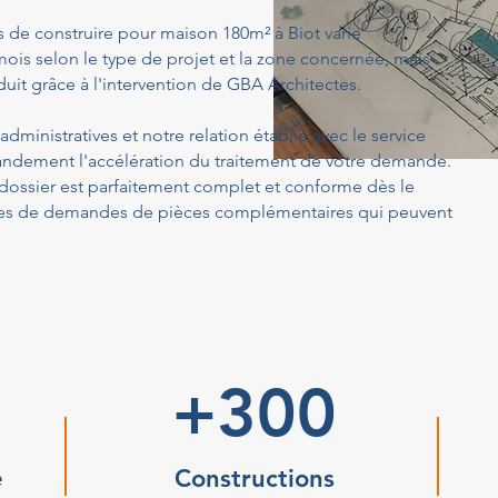
s de construire pour maison 180m² à Biot varie
ois selon le type de projet et la zone concernée, mais
uit grâce à l'intervention de GBA Architectes.
dministratives et notre relation établie avec le service
randement l'accélération du traitement de votre demande.
dossier est parfaitement complet et conforme dès le
sques de demandes de pièces complémentaires qui peuvent
+300
e
Constructions