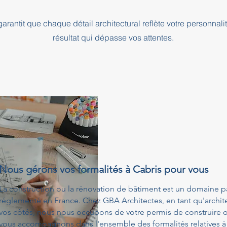
rantit que chaque détail architectural reflète votre personnali
résultat qui dépasse vos attentes.
Nous gérons vos formalités à Cabris pour vous
La construction ou la rénovation de bâtiment est un domaine p
réglementé en France. Chez GBA Architectes, en tant qu'architec
vos côtés, nous nous occupons de votre permis de construire o
vous accompagnons dans l'ensemble des formalités relatives à 