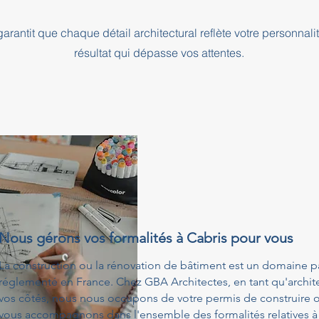
rantit que chaque détail architectural reflète votre personnali
résultat qui dépasse vos attentes.
Nous gérons vos formalités à Cabris pour vous
La construction ou la rénovation de bâtiment est un domaine p
réglementé en France. Chez GBA Architectes, en tant qu'architec
vos côtés, nous nous occupons de votre permis de construire o
vous accompagnons dans l'ensemble des formalités relatives à 