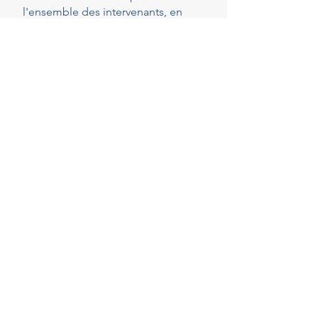
l'ensemble des intervenants, en
veillant au respect de vos attentes,
de votre budget et des délais
convenus. Cette présence
constante vous permet de réaliser
vos projets en toute sérénité.
40
Years of experience