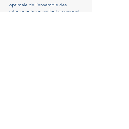
optimale de l'ensemble des
intervenants, en veillant au respect
de vos attentes, de votre budget et
des délais convenus. Cette
présence constante vous permet de
réaliser vos projets en toute
sérénité.
40
Years of experience