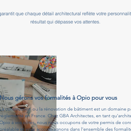
rantit que chaque détail architectural reflète votre personnali
résultat qui dépasse vos attentes.
Nous gérons vos formalités à Opio pour vous
La construction ou la rénovation de bâtiment est un domaine p
réglementé en France. Chez GBA Architectes, en tant qu'architec
Opio à vos côtés, nous nous occupons de votre permis de cons
préalable et vous accompagnons dans l'ensemble des formalités 