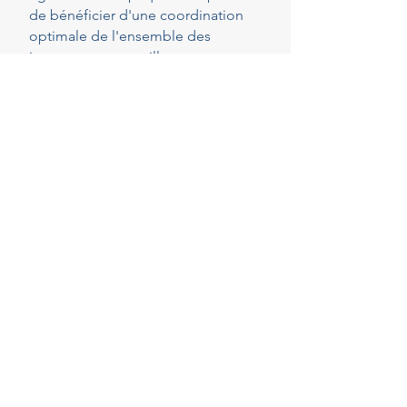
de bénéficier d'une coordination
optimale de l'ensemble des
intervenants, en veillant au respect
de vos attentes, de votre budget et
des délais convenus. Cette
présence constante vous permet de
réaliser vos projets en toute
sérénité.
40