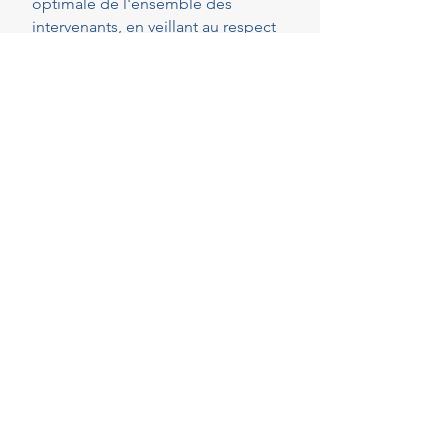
optimale de l'ensemble des
intervenants, en veillant au respect
de vos attentes, de votre budget et
des délais convenus. Cette
présence constante vous permet de
réaliser vos projets en toute
sérénité.
40
Years of experience