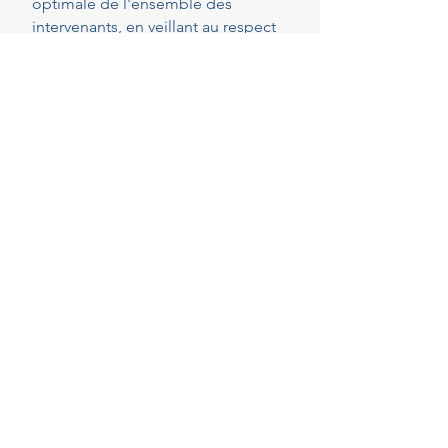
optimale de l'ensemble des
intervenants, en veillant au respect
de vos attentes, de votre budget et
des délais convenus. Cette
présence constante vous permet de
réaliser vos projets en toute
sérénité.
40
Years of experience