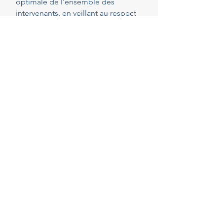
optimale de l'ensemble des
intervenants, en veillant au respect
de vos attentes, de votre budget et
des délais convenus. Cette
présence constante vous permet de
réaliser vos projets en toute
sérénité.
40
Years of experience