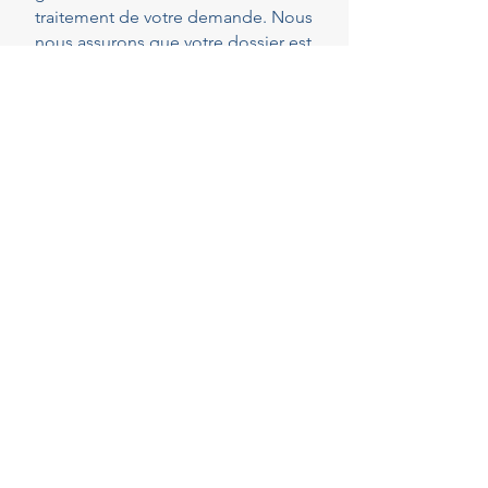
traitement de votre demande. Nous
nous assurons que votre dossier est
parfaitement complet et conforme
dès le dépôt, réduisant ainsi les
risques de demandes de pièces
complémentaires qui peuvent
rallonger les délais.
40
Years of experience