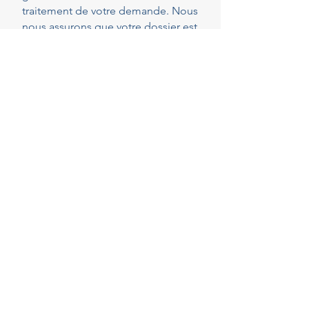
traitement de votre demande. Nous
nous assurons que votre dossier est
parfaitement complet et conforme
dès le dépôt, réduisant ainsi les
risques de demandes de pièces
complémentaires qui peuvent
rallonger les délais.
40
Years of experience