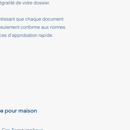
ralité de votre dossier.
rantissant que chaque document
n seulement conforme aux normes
nces d'approbation rapide.
re pour maison
n-Cap-Ferrat implique