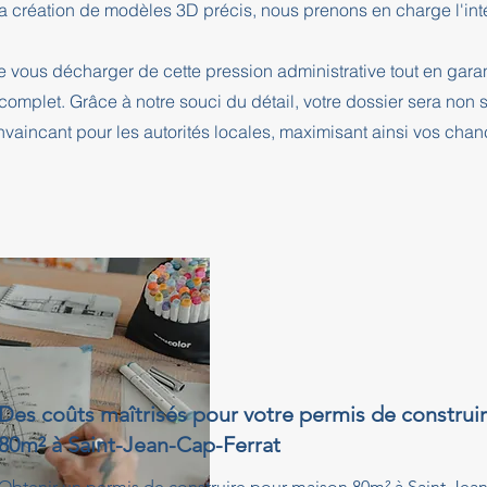
a création de modèles 3D précis, nous prenons en charge l'intég
e vous décharger de cette pression administrative tout en ga
complet. Grâce à notre souci du détail, votre dossier sera no
nvaincant pour les autorités locales, maximisant ainsi vos cha
Des coûts maîtrisés pour votre permis de construi
80m² à Saint-Jean-Cap-Ferrat
Obtenir un permis de construire pour maison 80m² à Saint-Jea