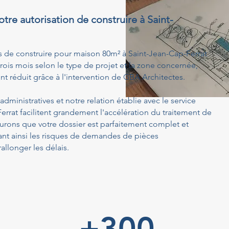
otre autorisation de construire à Saint-
s de construire pour maison 80m² à Saint-Jean-Cap-Ferrat
rois mois selon le type de projet et la zone concernée,
t réduit grâce à l'intervention de GBA Architectes.
dministratives et notre relation établie avec le service
rrat facilitent grandement l'accélération du traitement de
rons que votre dossier est parfaitement complet et
ant ainsi les risques de demandes de pièces
llonger les délais.
+300