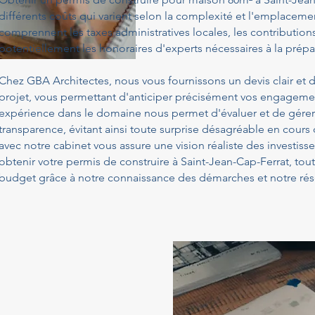
différents coûts qui varient selon la complexité et l'emplacemen
comprennent les taxes administratives locales, les contribution
potentiellement les honoraires d'experts nécessaires à la prépa
Chez GBA Architectes, nous vous fournissons un devis clair et d
projet, vous permettant d'anticiper précisément vos engagemen
expérience dans le domaine nous permet d'évaluer et de gérer
transparence, évitant ainsi toute surprise désagréable en cours
avec notre cabinet vous assure une vision réaliste des investis
obtenir votre permis de construire à Saint-Jean-Cap-Ferrat, tou
budget grâce à notre connaissance des démarches et notre rés