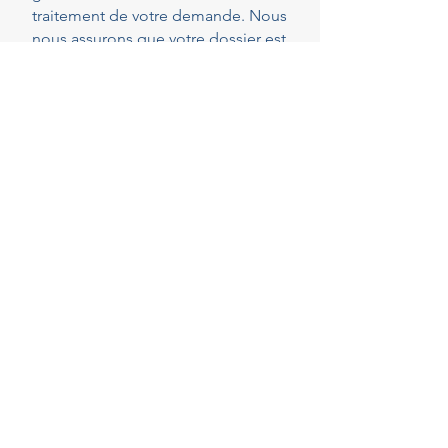
traitement de votre demande. Nous
nous assurons que votre dossier est
parfaitement complet et conforme
dès le dépôt, réduisant ainsi les
risques de demandes de pièces
complémentaires qui peuvent
rallonger les délais.
40
Years of experience