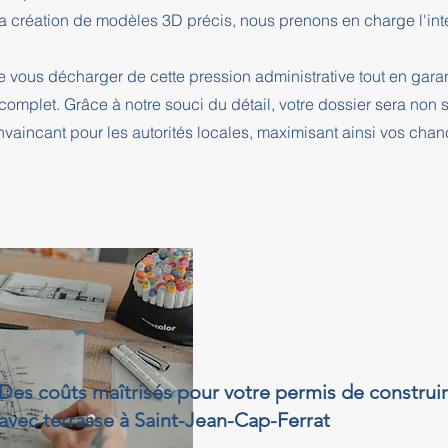
a création de modèles 3D précis, nous prenons en charge l'intég
e vous décharger de cette pression administrative tout en ga
complet. Grâce à notre souci du détail, votre dossier sera no
nvaincant pour les autorités locales, maximisant ainsi vos cha
Des coûts maîtrisés pour votre permis de construi
avec terrasse à Saint-Jean-Cap-Ferrat