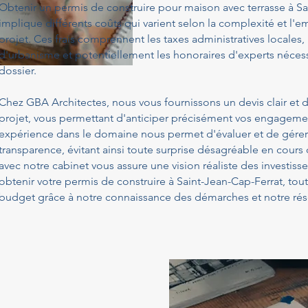
Obtenir un permis de construire pour maison avec terrasse à Sa
implique différents coûts qui varient selon la complexité et l
projet. Ces frais comprennent les taxes administratives locales,
d'urbanisme et potentiellement les honoraires d'experts nécess
dossier.
Chez GBA Architectes, nous vous fournissons un devis clair et d
projet, vous permettant d'anticiper précisément vos engagemen
expérience dans le domaine nous permet d'évaluer et de gérer
transparence, évitant ainsi toute surprise désagréable en cours
avec notre cabinet vous assure une vision réaliste des investis
obtenir votre permis de construire à Saint-Jean-Cap-Ferrat, tou
budget grâce à notre connaissance des démarches et notre rés