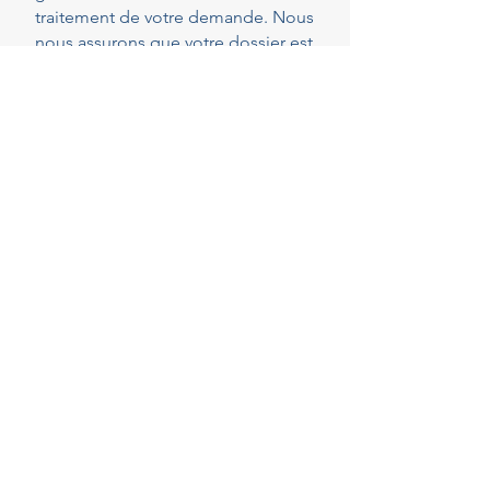
traitement de votre demande. Nous
nous assurons que votre dossier est
parfaitement complet et conforme
dès le dépôt, réduisant ainsi les
risques de demandes de pièces
complémentaires qui peuvent
rallonger les délais.
40
Years of experience