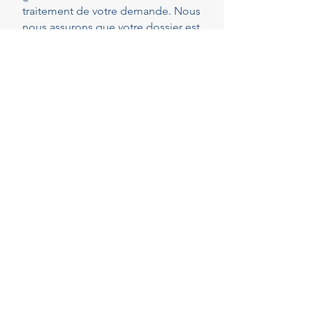
traitement de votre demande. Nous
nous assurons que votre dossier est
parfaitement complet et conforme
dès le dépôt, réduisant ainsi les
risques de demandes de pièces
complémentaires qui peuvent
rallonger les délais.
40
Years of experience