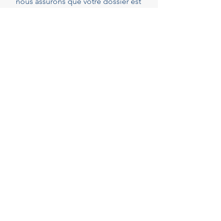
nous assurons que votre dossier est
parfaitement complet et conforme
dès le dépôt, réduisant ainsi les
risques de demandes de pièces
complémentaires qui peuvent
rallonger les délais.
40
Years of experience
+300