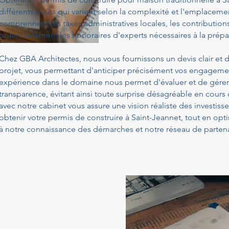
différents coûts qui varient selon la complexité et l'emplacemen
comprennent les taxes administratives locales, les contribution
potentiellement les honoraires d'experts nécessaires à la prépa
Chez GBA Architectes, nous vous fournissons un devis clair et d
projet, vous permettant d'anticiper précisément vos engagemen
expérience dans le domaine nous permet d'évaluer et de gérer
transparence, évitant ainsi toute surprise désagréable en cours
avec notre cabinet vous assure une vision réaliste des investis
obtenir votre permis de construire à Saint-Jeannet, tout en op
à notre connaissance des démarches et notre réseau de partena