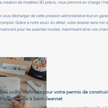
a création de modèles 3D précis, nous prenons en charge l'intég
e vous décharger de cette pression administrative tout en ga
complet. Grâce à notre souci du détail, votre dossier sera no
nvaincant pour les autorités locales, maximisant ainsi vos cha
Des coûts maîtrisés pour votre permis de construi
traditionnelle à Saint-Jeannet
Obtenir un permis de construire pour maison traditionnelle à S