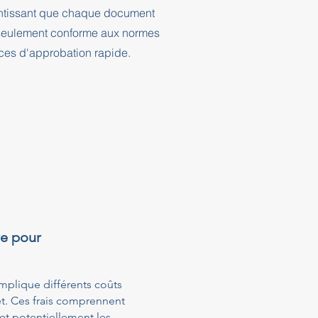
rantissant que chaque document
n seulement conforme aux normes
nces d'approbation rapide.
re pour
mplique différents coûts
et. Ces frais comprennent
 et potentiellement les