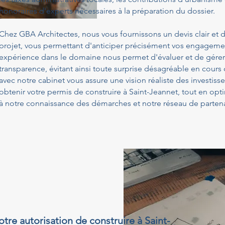
honoraires d'experts nécessaires à la préparation du dossier.
Chez GBA Architectes, nous vous fournissons un devis clair et d
projet, vous permettant d'anticiper précisément vos engagemen
expérience dans le domaine nous permet d'évaluer et de gérer
transparence, évitant ainsi toute surprise désagréable en cours
avec notre cabinet vous assure une vision réaliste des investis
obtenir votre permis de construire à Saint-Jeannet, tout en op
à notre connaissance des démarches et notre réseau de partena
otre autorisation de construire à Saint-