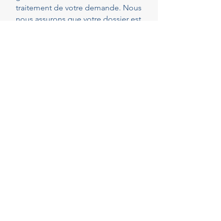
traitement de votre demande. Nous
nous assurons que votre dossier est
parfaitement complet et conforme
dès le dépôt, réduisant ainsi les
risques de demandes de pièces
complémentaires qui peuvent
rallonger les délais.
40
Years of experience