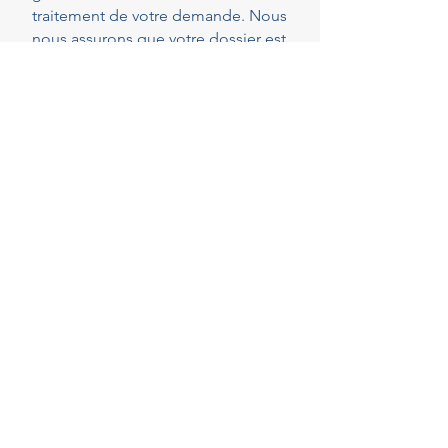
traitement de votre demande. Nous
nous assurons que votre dossier est
parfaitement complet et conforme
dès le dépôt, réduisant ainsi les
risques de demandes de pièces
complémentaires qui peuvent
rallonger les délais.
40
Years of experience