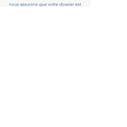
nous assurons que votre dossier est
parfaitement complet et conforme
dès le dépôt, réduisant ainsi les
risques de demandes de pièces
complémentaires qui peuvent
rallonger les délais.
40
Years of experience