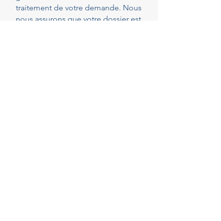
traitement de votre demande. Nous
nous assurons que votre dossier est
parfaitement complet et conforme
dès le dépôt, réduisant ainsi les
risques de demandes de pièces
complémentaires qui peuvent
rallonger les délais.
40
Years of experience