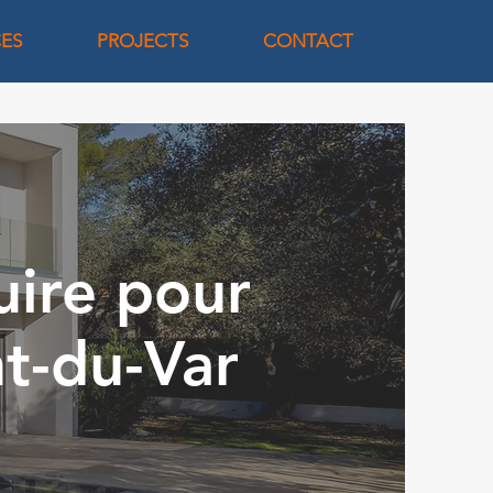
CES
PROJECTS
CONTACT
uire pour
nt-du-Var