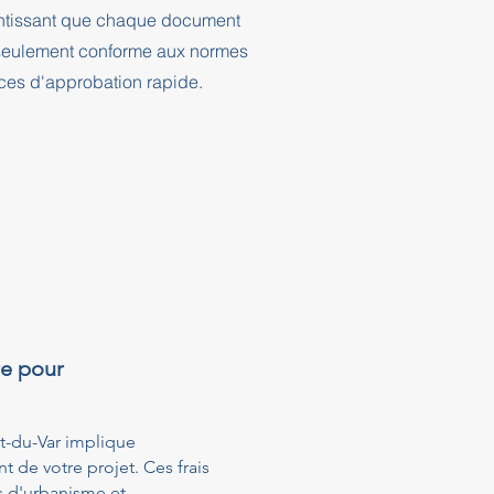
rantissant que chaque document
n seulement conforme aux normes
nces d'approbation rapide.
re pour
t-du-Var implique
t de votre projet. Ces frais
s d'urbanisme et