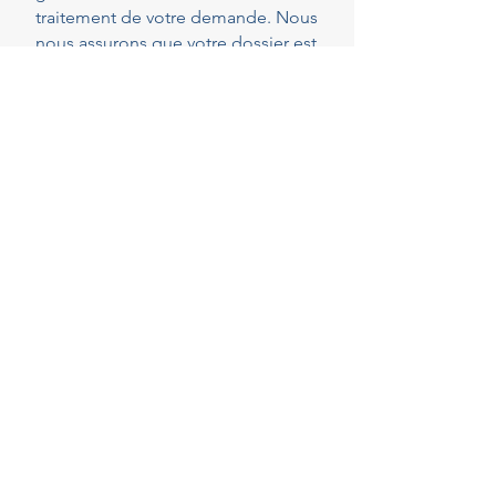
traitement de votre demande. Nous
nous assurons que votre dossier est
parfaitement complet et conforme
dès le dépôt, réduisant ainsi les
risques de demandes de pièces
complémentaires qui peuvent
rallonger les délais.
40
Years of experience