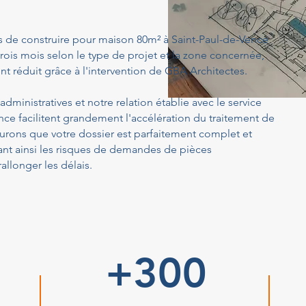
s de construire pour maison 80m² à Saint-Paul-de-Vence
rois mois selon le type de projet et la zone concernée,
t réduit grâce à l'intervention de GBA Architectes.
dministratives et notre relation établie avec le service
ce facilitent grandement l'accélération du traitement de
rons que votre dossier est parfaitement complet et
ant ainsi les risques de demandes de pièces
llonger les délais.
+300