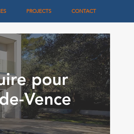
CES
PROJECTS
CONTACT
uire pour
-de-Vence