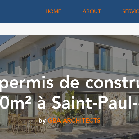
HOME
ABOUT
SERVI
permis de constr
0m² à Saint-Paul
by
GBA ARCHITECTS