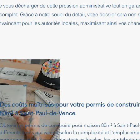
e vous décharger de cette pression administrative tout en ga
complet. Grâce à notre souci du détail, votre dossier sera no
nvaincant pour les autorités locales, maximisant ainsi vos cha
Des coûts maîtrisés pour votre permis de construi
80m² à Saint-Paul-de-Vence
Obtenir un permis de construire pour maison 80m² à Saint-Pau
différents coûts qui varient selon la complexité et l'emplacemen
comprennent les taxes administratives locales, les contribution