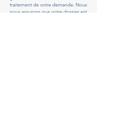
traitement de votre demande. Nous
nous assurons que votre dossier est
parfaitement complet et conforme
dès le dépôt, réduisant ainsi les
risques de demandes de pièces
complémentaires qui peuvent
rallonger les délais.
40
Years of experience