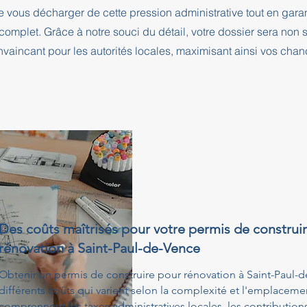
e vous décharger de cette pression administrative tout en ga
complet. Grâce à notre souci du détail, votre dossier sera no
nvaincant pour les autorités locales, maximisant ainsi vos cha
Des coûts maîtrisés pour votre permis de construi
rénovation à Saint-Paul-de-Vence
Obtenir un permis de construire pour rénovation à Saint-Paul-
différents coûts qui varient selon la complexité et l'emplacemen
comprennent les taxes administratives locales, les contribution