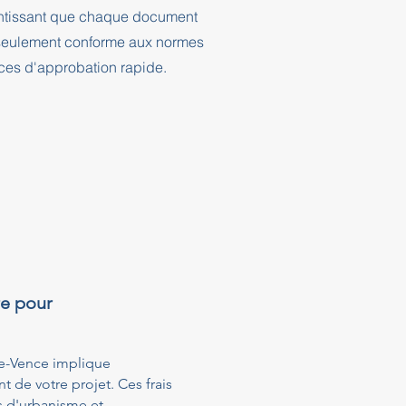
rantissant que chaque document
n seulement conforme aux normes
nces d'approbation rapide.
re pour
de-Vence implique
t de votre projet. Ces frais
s d'urbanisme et