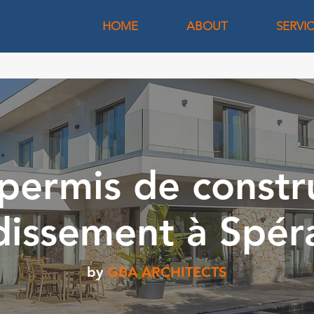
HOME
ABOUT
SERVI
permis de constr
dissement à Spér
by
GBA ARCHITECTS