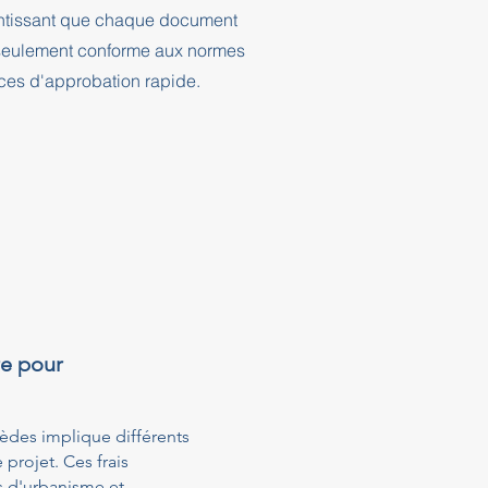
rantissant que chaque document
n seulement conforme aux normes
nces d'approbation rapide.
re pour
èdes implique différents
projet. Ces frais
s d'urbanisme et