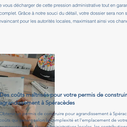
e vous décharger de cette pression administrative tout en ga
complet. Grâce à notre souci du détail, votre dossier sera no
nvaincant pour les autorités locales, maximisant ainsi vos cha
Des coûts maîtrisés pour votre permis de construi
agrandissement à Spéracèdes
Obtenir un permis de construire pour agrandissement à Spérac
coûts qui varient selon la complexité et l'emplacement de votre 
comprennent les taxes administratives locales, les contribution