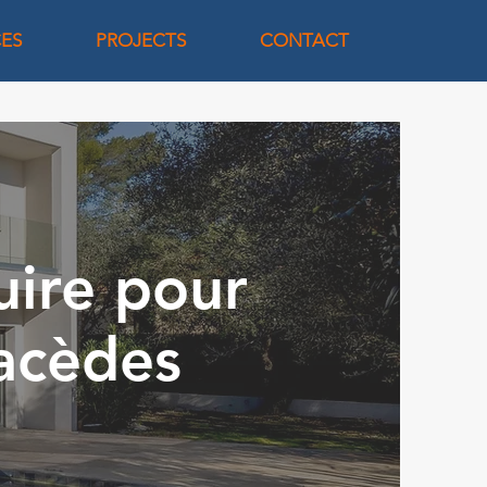
CES
PROJECTS
CONTACT
uire pour
acèdes