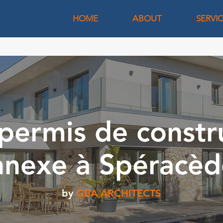
HOME
ABOUT
SERVI
permis de constr
nnexe à Spéracèd
by
GBA ARCHITECTS