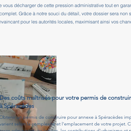
e vous décharger de cette pression administrative tout en ga
complet. Grâce à notre souci du détail, votre dossier sera no
nvaincant pour les autorités locales, maximisant ainsi vos cha
Des coûts maîtrisés pour votre permis de construi
à Spéracèdes
Obtenir un permis de construire pour annexe à Spéracèdes impl
varient selon la complexité et l'emplacement de votre projet. 
taxes administratives locales, les contributions d'urbanisme et 