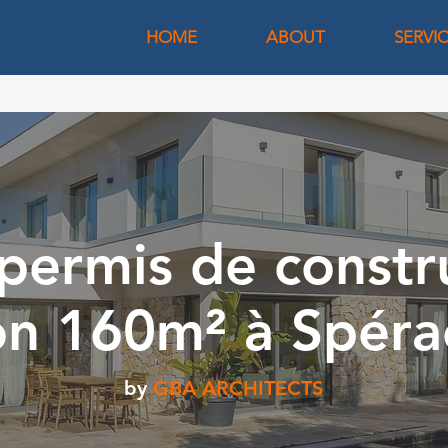
HOME
ABOUT
SERVI
permis de constr
on 160m² à Spéra
by
GBA ARCHITECTS