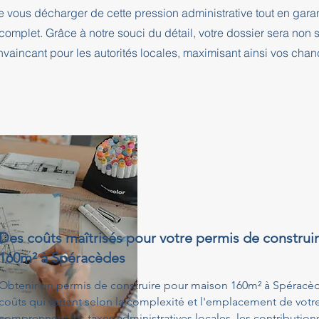
e vous décharger de cette pression administrative tout en ga
complet. Grâce à notre souci du détail, votre dossier sera no
nvaincant pour les autorités locales, maximisant ainsi vos cha
Des coûts maîtrisés pour votre permis de construi
160m² à Spéracèdes
Obtenir un permis de construire pour maison 160m² à Spéracèd
coûts qui varient selon la complexité et l'emplacement de votre 
comprennent les taxes administratives locales, les contribution